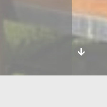
Séjour & w
(+33) 06 75 92
Aux portes des C
Camarguaises tou