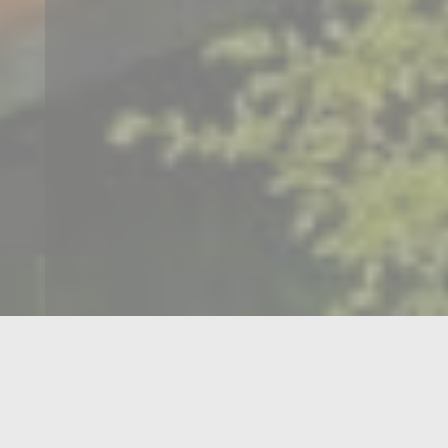
lite
RESERVATION REQUEST
solite et inoubliable dans nos Roulottes