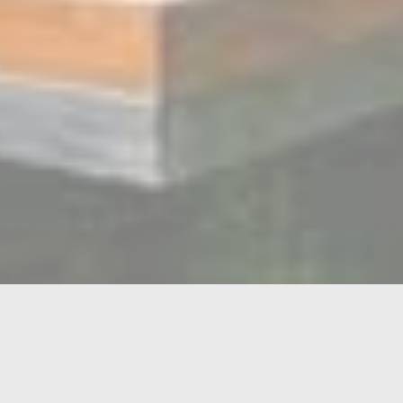
eek-end dans un gîte de charme inso
 72 78
|
06 47 22 42 54
évennes, entre Nîmes et Anduze, venez passer un séjour in
t confort.